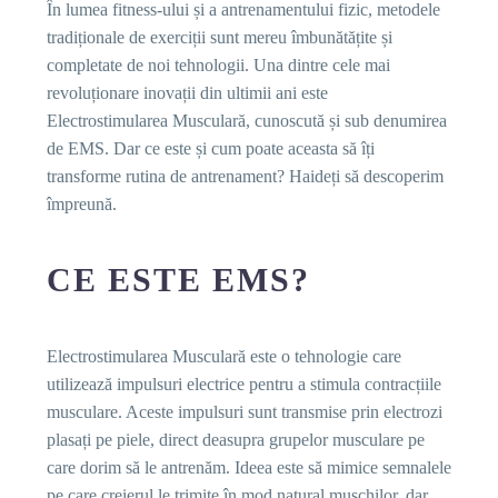
În lumea fitness-ului și a antrenamentului fizic, metodele
tradiționale de exerciții sunt mereu îmbunătățite și
completate de noi tehnologii. Una dintre cele mai
revoluționare inovații din ultimii ani este
Electrostimularea Musculară, cunoscută și sub denumirea
de EMS. Dar ce este și cum poate aceasta să îți
transforme rutina de antrenament? Haideți să descoperim
împreună.
CE ESTE EMS?
Electrostimularea Musculară este o tehnologie care
utilizează impulsuri electrice pentru a stimula contracțiile
musculare. Aceste impulsuri sunt transmise prin electrozi
plasați pe piele, direct deasupra grupelor musculare pe
care dorim să le antrenăm. Ideea este să mimice semnalele
pe care creierul le trimite în mod natural mușchilor, dar