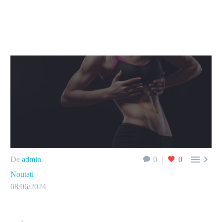


De
admin
0
0
Noutati
08/06/2024