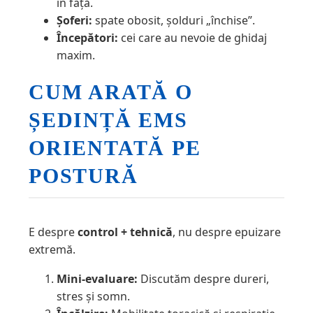
în față.
Șoferi:
spate obosit, șolduri „închise”.
Începători:
cei care au nevoie de ghidaj
maxim.
CUM ARATĂ O
ȘEDINȚĂ EMS
ORIENTATĂ PE
POSTURĂ
E despre
control + tehnică
, nu despre epuizare
extremă.
Mini-evaluare:
Discutăm despre dureri,
stres și somn.