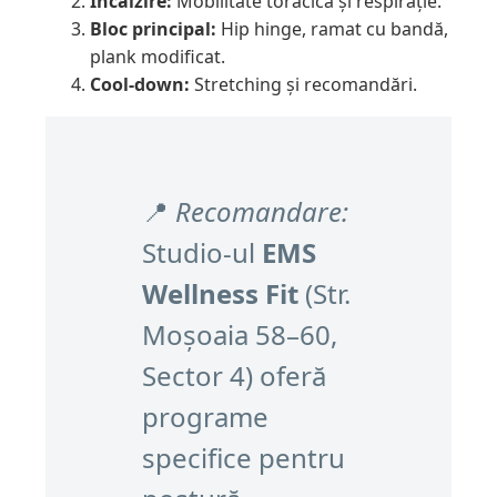
Încălzire:
Mobilitate toracică și respirație.
Bloc principal:
Hip hinge, ramat cu bandă,
plank modificat.
Cool-down:
Stretching și recomandări.
📍
Recomandare:
Studio-ul
EMS
Wellness Fit
(Str.
Moșoaia 58–60,
Sector 4) oferă
programe
specifice pentru