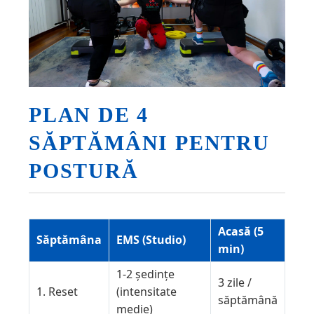
PLAN DE 4
SĂPTĂMÂNI PENTRU
POSTURĂ
Acasă (5
Săptămâna
EMS (Studio)
min)
1-2 ședințe
3 zile /
1. Reset
(intensitate
săptămână
medie)