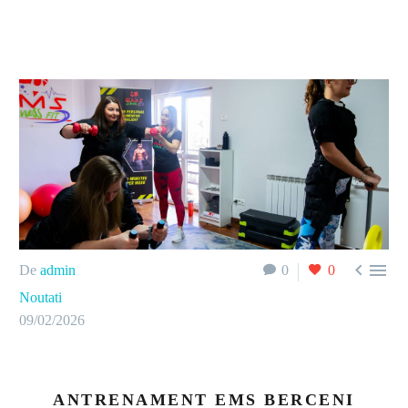


De
admin
0
0
Noutati
09/02/2026
ANTRENAMENT EMS BERCENI