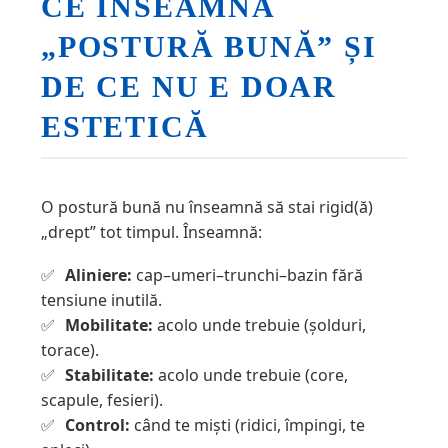
CE ÎNSEAMNĂ
„POSTURĂ BUNĂ” ȘI
DE CE NU E DOAR
ESTETICĂ
O postură bună nu înseamnă să stai rigid(ă)
„drept” tot timpul. Înseamnă:
Aliniere:
cap–umeri–trunchi–bazin fără
tensiune inutilă.
Mobilitate:
acolo unde trebuie (șolduri,
torace).
Stabilitate:
acolo unde trebuie (core,
scapule, fesieri).
Control:
când te miști (ridici, împingi, te