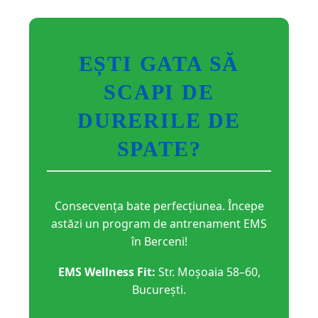
EȘTI GATA SĂ
SCAPI DE
DURERILE DE
SPATE?
Consecvența bate perfecțiunea. Începe
astăzi un program de antrenament EMS
în Berceni!
EMS Wellness Fit:
Str. Moșoaia 58–60,
București.